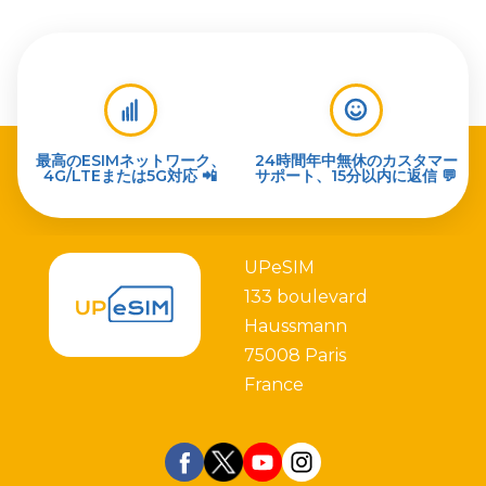
最高のESIMネットワーク、
24時間年中無休のカスタマー
4G/LTEまたは5G対応 📲
サポート、15分以内に返信 💬
UPeSIM
133 boulevard
Haussmann
75008 Paris
France