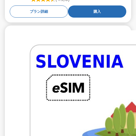
プラン詳細
購入
€9.99
税抜
10 GB 30 日々
通信事業者
A1