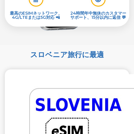
最高のESIMネットワーク、
24時間年中無休のカスタマー
4G/LTEまたは5G対応 📲
サポート、15分以内に返信 💬
スロベニア旅行に最適
€1.99
税抜
1 GB 7 買う
通信事業者
A1