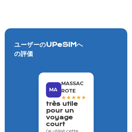
ユーザーのUPeSIMへ
の評価
MASSAC
MA
ROTE
★
★
★
★
★
très utile
pour un
voyage
court
j’ai utilisé cette