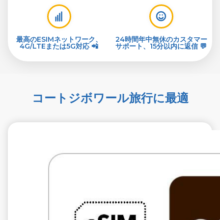
最高のESIMネットワーク、
24時間年中無休のカスタマー
4G/LTEまたは5G対応 📲
サポート、15分以内に返信 💬
コートジボワール旅行に最適
€12.99
税抜
1 GB 7 買う
通信事業者
MTN