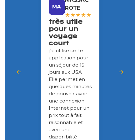
MA
ROTE
★
★
★
★
★
très utile
pour un
voyage
court
j’ai utilisé cette
application pour
un séjour de 15
jours aux USA
Elle permet en
quelques minutes
de pouvoir avoir
une connexion
Internet pour un
prix tout à fait
raisonnable et
avec une
disponibilité