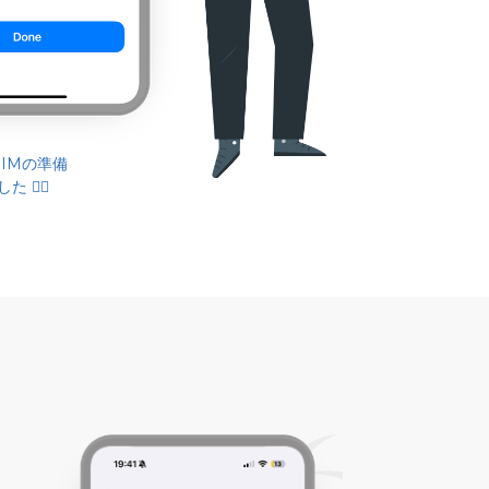
SIMの準備
 👌🏻