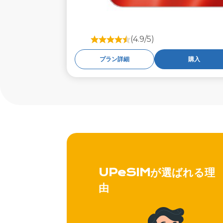
(4.9/5)
プラン詳細
購入
UPeSIMが選ばれる理
由