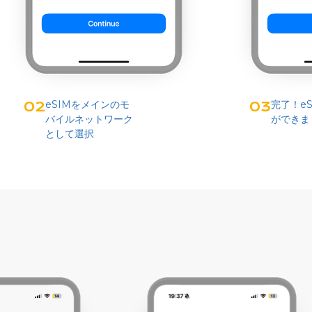
eSIMをメインのモ
完了！e
02
03
バイルネットワーク
ができました
として選択