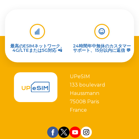
最高のESIMネットワーク、
24時間年中無休のカスタマー
4G/LTEまたは5G対応 📲
サポート、15分以内に返信 💬
UPeSIM
133 boulevard
Haussmann
75008 Paris
France