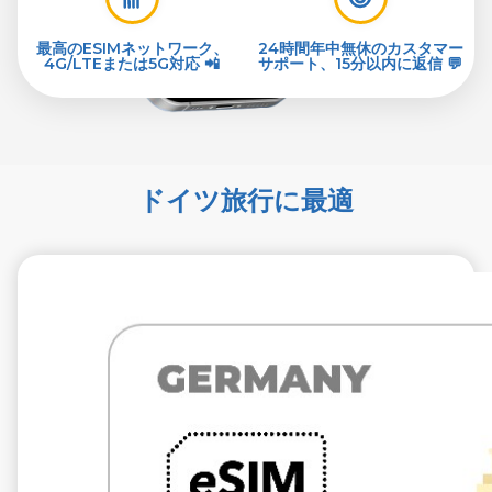
最高のESIMネットワーク、
24時間年中無休のカスタマー
4G/LTEまたは5G対応 📲
サポート、15分以内に返信 💬
ドイツ旅行に最適
€1.99
税抜
1 GB 7 買う
通信事業者
O2