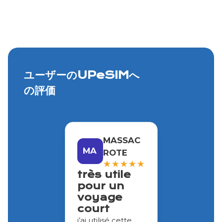
ユーザーのUPeSIMへ
の評価
MASSAC
MA
ROTE
★
★
★
★
★
très utile
pour un
voyage
court
j’ai utilisé cette