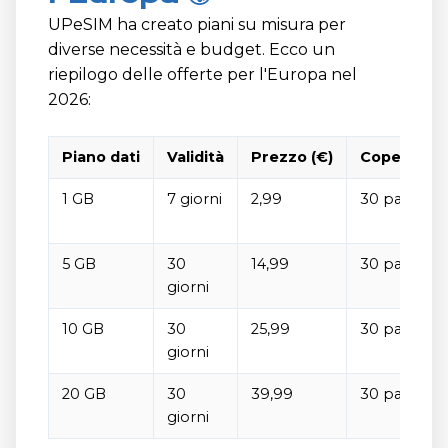
UPeSIM ha creato piani su misura per
diverse necessità e budget. Ecco un
riepilogo delle offerte per l'Europa nel
2026:
Piano dati
Validità
Prezzo (€)
Copertura
1 GB
7 giorni
2,99
30 paesi
5 GB
30
14,99
30 paesi
giorni
10 GB
30
25,99
30 paesi
giorni
20 GB
30
39,99
30 paesi
giorni