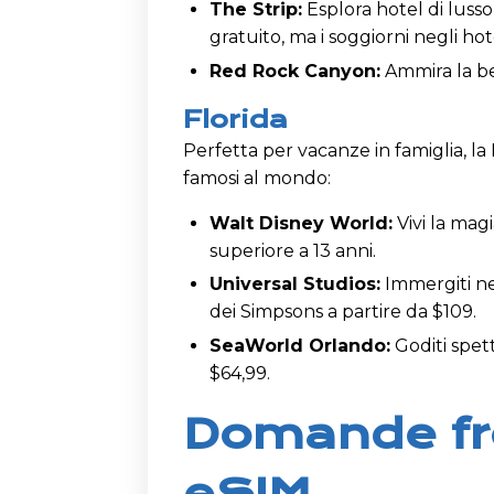
The Strip:
Esplora hotel di luss
gratuito, ma i soggiorni negli ho
Red Rock Canyon:
Ammira la be
Florida
Perfetta per vacanze in famiglia, la 
famosi al mondo:
Walt Disney World:
Vivi la magi
superiore a 13 anni.
Universal Studios:
Immergiti ne
dei Simpsons a partire da $109.
SeaWorld Orlando:
Goditi spett
$64,99.
Domande fre
eSIM