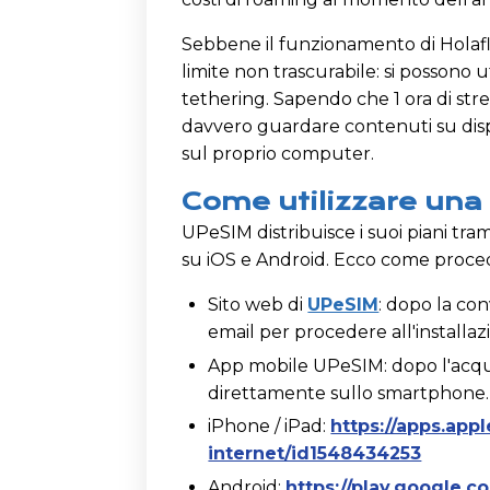
Sebbene il funzionamento di Holafly
limite non trascurabile: si possono u
tethering. Sapendo che 1 ora di stre
davvero guardare contenuti su dispo
sul proprio computer.
Come utilizzare un
UPeSIM distribuisce i suoi piani tram
su iOS e Android. Ecco come proced
Sito web di
UPeSIM
: dopo la con
email per procedere all'installaz
App mobile UPeSIM: dopo l'acquis
direttamente sullo smartphone.
iPhone / iPad:
https://apps.app
internet/id1548434253
Android:
https://play.google.c