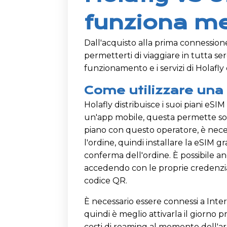
funziona me
Dall'acquisto alla prima connession
permetterti di viaggiare in tutta se
funzionamento e i servizi di Holafl
Come utilizzare una
Holafly distribuisce i suoi piani eSI
un'app mobile, questa permette solo
piano con questo operatore, è neces
l'ordine, quindi installare la eSIM g
conferma dell'ordine. È possibile an
accedendo con le proprie credenzial
codice QR.
È necessario essere connessi a Inter
quindi è meglio attivarla il giorno
costi di roaming al momento dell'ar