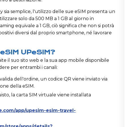
 sia semplice, l'utilizzo delle sue eSIM presenta un
tilizzare solo da 500 MB a 1 GB al giorno in
aming equivale a 1 GB, ciò significa che non si potrà
sitivi diversi dal proprio smartphone, né lavorare
a eSIM UPeSIM?
ite il suo sito web e la sua app mobile disponibile
ere per entrambi i canali:
valida dell'ordine, un codice QR viene inviato via
ione della eSIM.
to, la carta SIM virtuale viene installata
le.com/app/upesim-esim-travel-
om/store/apps/details?