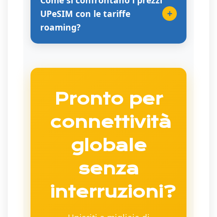
Come si confrontano i prezzi
+
UPeSIM con le tariffe
roaming?
Pronto per
connettività
globale
senza
interruzioni?