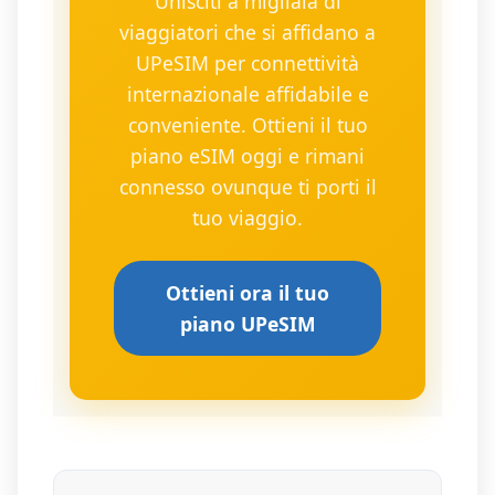
Unisciti a migliaia di
viaggiatori che si affidano a
UPeSIM per connettività
internazionale affidabile e
conveniente. Ottieni il tuo
piano eSIM oggi e rimani
connesso ovunque ti porti il
tuo viaggio.
Ottieni ora il tuo
piano UPeSIM