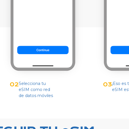
Selecciona tu
¡Eso es 
02
03
eSIM como red
eSIM está
de datos móviles