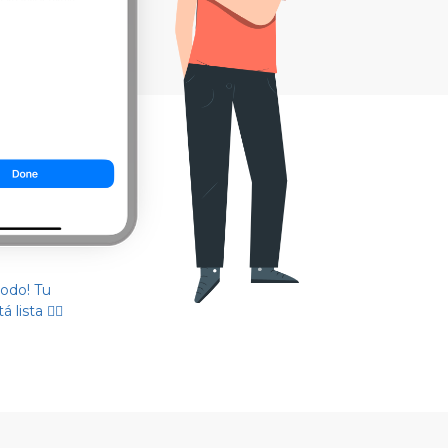
todo! Tu
 lista 👌🏻