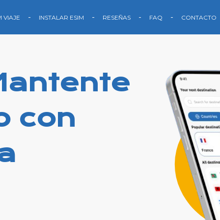
M VIAJE
INSTALAR ESIM
RESEÑAS
FAQ
CONTACTO
Mantente
o con
a