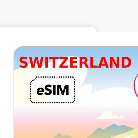
€25.99
IVA excluido.
10 GB 30 días
Roaming en
SALT