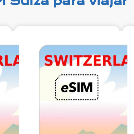
 Suiza para viajar
99
€14.99
ido.
IVA excluido.
ías
5 GB 30 días
g en
Roaming en
SALT
SALT