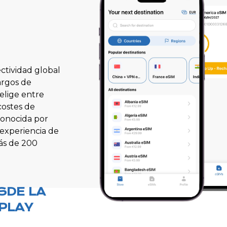
ctividad global
cargos de
elige entre
costes de
econocida por
 experiencia de
más de 200
SDE LA
PLAY