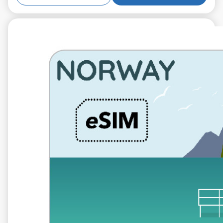
€5.99
IVA excluido.
5 GB 10 días
Roaming en
Telia