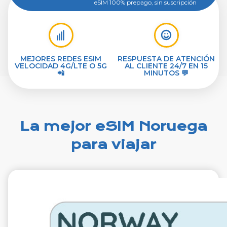
eSIM 100% prepago, sin suscripción
MEJORES REDES ESIM
RESPUESTA DE ATENCIÓN
VELOCIDAD 4G/LTE O 5G
AL CLIENTE 24/7 EN 15
📲
MINUTOS 💬
La mejor eSIM Noruega
para viajar
€1.99
IVA excluido.
1 GB 7 días
Roaming en
Telia