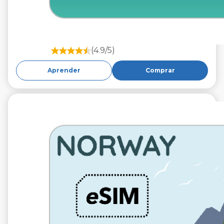
(4.9/5)
Aprender
Comprar
€9.99
IVA excluido.
10 GB 30 días
Roaming en
Telia