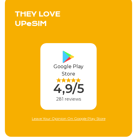
THEY LOVE
UPeSIM
Google Play
Store
4,9/5
281 reviews
Leave Your Opinion On Google Play Store