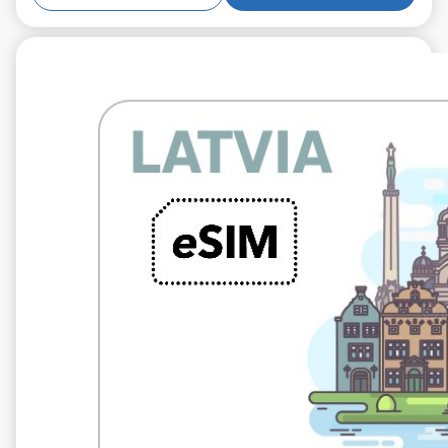
€5.99
IVA excluido.
5 GB 10 días
Roaming en
Tele2