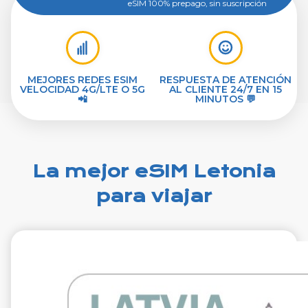
eSIM 100% prepago, sin suscripción
MEJORES REDES ESIM
RESPUESTA DE ATENCIÓN
VELOCIDAD 4G/LTE O 5G
AL CLIENTE 24/7 EN 15
📲
MINUTOS 💬
La mejor eSIM Letonia
para viajar
€1.99
IVA excluido.
1 GB 7 días
Roaming en
Tele2