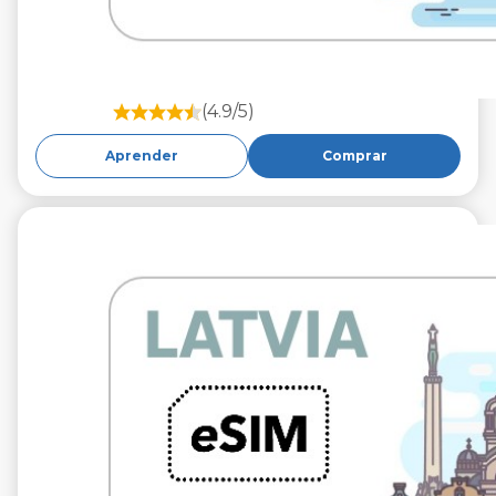
(4.9/5)
Aprender
Comprar
€9.99
IVA excluido.
10 GB 30 días
Roaming en
Tele2