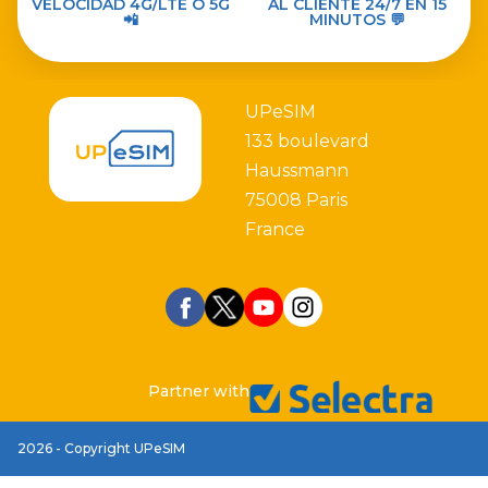
VELOCIDAD 4G/LTE O 5G
AL CLIENTE 24/7 EN 15
📲
MINUTOS 💬
UPeSIM
133 boulevard
Haussmann
75008 Paris
France
Partner with
2026 - Copyright UPeSIM