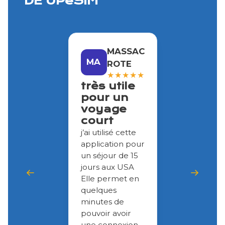
DE UPeSIM
MASSAC
MA
ROTE
★
★
★
★
★
très utile
pour un
voyage
court
j’ai utilisé cette
application pour
un séjour de 15
jours aux USA
Elle permet en
quelques
minutes de
pouvoir avoir
une connexion