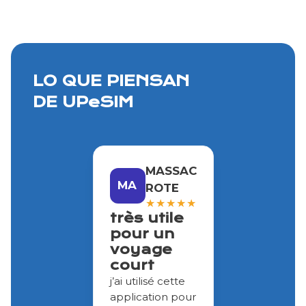
LO QUE PIENSAN
DE UPeSIM
MASSAC
MA
ROTE
★
★
★
★
★
très utile
pour un
voyage
court
j’ai utilisé cette
application pour