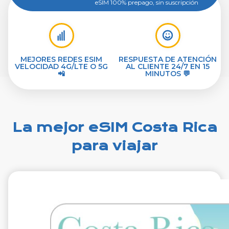
eSIM 100% prepago, sin suscripción
MEJORES REDES ESIM
RESPUESTA DE ATENCIÓN
VELOCIDAD 4G/LTE O 5G
AL CLIENTE 24/7 EN 15
📲
MINUTOS 💬
La mejor eSIM Costa Rica
para viajar
€29.99
IVA excluido.
1 GB 7 días
Roaming en
Telefonica