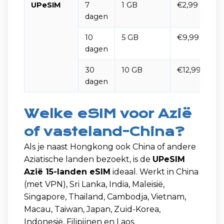
UPeSIM
7
1 GB
€2,99
J
dagen
10
5 GB
€9,99
dagen
30
10 GB
€12,99
dagen
Welke eSIM voor Azië
of vasteland-China?
Als je naast Hongkong ook China of andere
Aziatische landen bezoekt, is de
UPeSIM
Azië 15-landen eSIM
ideaal. Werkt in China
(met VPN), Sri Lanka, India, Maleisië,
Singapore, Thailand, Cambodja, Vietnam,
Macau, Taiwan, Japan, Zuid-Korea,
Indonesië, Filipijnen en Laos.