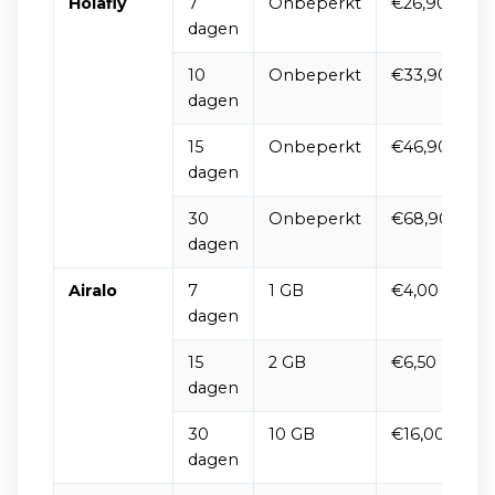
Holafly
7
Onbeperkt
€26,90
B
dagen
10
Onbeperkt
€33,90
dagen
15
Onbeperkt
€46,90
dagen
30
Onbeperkt
€68,90
dagen
Airalo
7
1 GB
€4,00
J
dagen
15
2 GB
€6,50
dagen
30
10 GB
€16,00
dagen