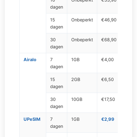
dagen
15
Onbeperkt
€46,90
dagen
30
Onbeperkt
€68,90
dagen
Airalo
7
1GB
€4,00
Ja,
dagen
onbep
15
2GB
€6,50
dagen
30
10GB
€17,50
dagen
UPeSIM
7
1GB
€2,99
Ja,
dagen
onbep