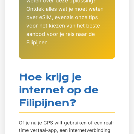
weten over deze oplossing?
Ontdek alles wat je moet weten
over eSIM, evenals onze tips
voor het kiezen van het beste
aanbod voor je reis naar de
Filipijnen.
Hoe krijg je
internet op de
Filipijnen?
Of je nu je GPS wilt gebruiken of een real-
time vertaal-app, een internetverbinding