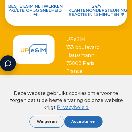
BESTE ESIM NETWERKEN
24/7
4G/LTE OF 5G SNELHEID
KLANTENONDERSTEUNING
📲
REACTIE IN 15 MINUTEN 💬
UPeSIM
133 boulevard
Haussmann
75008 Paris
France
Deze website gebruikt cookies om ervoor te
zorgen dat u de beste ervaring op onze website
krijgt
Privacybeleid
Partner with
Weigeren
Accepteren
2026 - Copyright UPeSIM