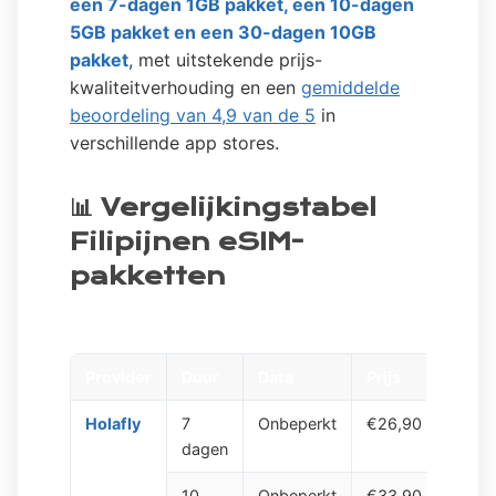
een 7-dagen 1GB pakket, een 10-dagen
5GB pakket en een 30-dagen 10GB
pakket
, met uitstekende prijs-
kwaliteitverhouding en een
gemiddelde
beoordeling van 4,9 van de 5
in
verschillende app stores.
📊 Vergelijkingstabel
Filipijnen eSIM-
pakketten
Provider
Duur
Data
Prijs
Data 
Holafly
7
Onbeperkt
€26,90
Beper
dagen
1GB/
10
Onbeperkt
€33,90