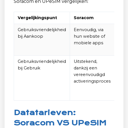
Soracom en UPeSIM vergelijken:
Vergelijkingspunt
Soracom
UPe
Gebruiksvriendelijkheid
Eenvoudig, via
Even
bij Aankoop
hun website of
met
mobiele apps
gebr
app
Gebruiksvriendelijkheid
Uitstekend,
Uits
bij Gebruik
dankzij een
een 
vereenvoudigd
app 
activeringsproces
dow
acti
eSI
Datatarieven:
Soracom VS UPeSIM