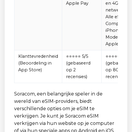
Apple Pay
en 4G-
netwerken,
Alle eSIM-
Compatibel
iPhone-
Modellen,
Apple Pay
Klanttevredenheid
⭐⭐⭐⭐⭐ 5/5
⭐⭐⭐⭐⭐ 4,8/5
(Beoordeling in
(gebaseerd
(gebaseerd
App Store)
op 2
op 800
recensies)
recensies)
Soracom, een belangrijke speler in de
wereld van eSIM-providers, biedt
verschillende opties om je eSIM te
verkrijgen. Je kunt je Soracom eSIM
verkrijgen via hun website op je computer
of via hun speciale apps op Android en iOS.