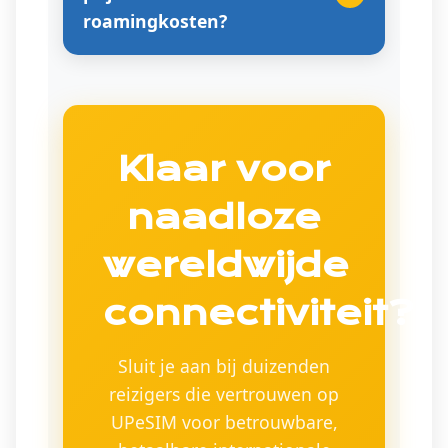
roamingkosten?
Klaar voor
naadloze
wereldwijde
connectiviteit?
Sluit je aan bij duizenden
reizigers die vertrouwen op
UPeSIM voor betrouwbare,