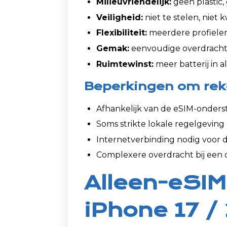
Milieuvriendelijk:
geen plastic,
Veiligheid:
niet te stelen, niet k
Flexibiliteit:
meerdere profiele
Gemak:
eenvoudige overdracht 
Ruimtewinst:
meer batterij in 
Beperkingen om rek
Afhankelijk van de eSIM-onders
Soms strikte lokale regelgeving 
Internetverbinding nodig voor d
Complexere overdracht bij een 
Alleen-eSIM
iPhone 17 / 