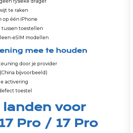
 geen fysieke drager
wijt te raken
n op één iPhone
tussen toestellen
alleen-eSIM modellen
ening mee te houden
teuning door je provider
(China bijvoorbeeld)
e activering
defect toestel
 landen voor
17 Pro / 17 Pro