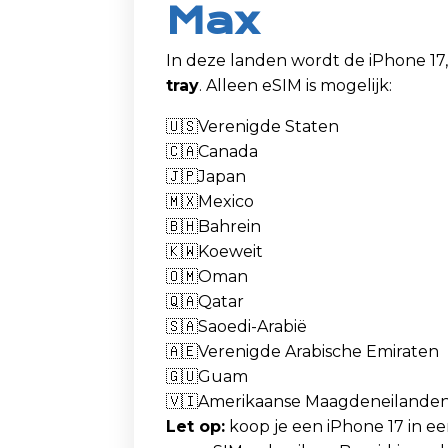
Max
In deze landen wordt de iPhone 17
tray
. Alleen eSIM is mogelijk:
🇺🇸
Verenigde Staten
🇨🇦
Canada
🇯🇵
Japan
🇲🇽
Mexico
🇧🇭
Bahrein
🇰🇼
Koeweit
🇴🇲
Oman
🇶🇦
Qatar
🇸🇦
Saoedi-Arabië
🇦🇪
Verenigde Arabische Emiraten
🇬🇺
Guam
🇻🇮
Amerikaanse Maagdeneilande
Let op:
koop je een iPhone 17 in ee