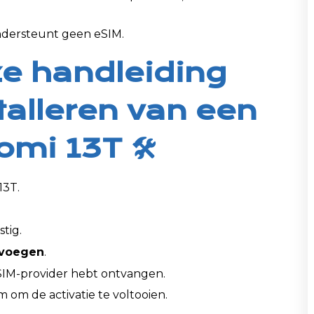
dersteunt geen eSIM.
e handleiding
talleren van een
mi 13T 🛠️
13T.
tig.
evoegen
.
eSIM-provider hebt ontvangen.
m om de activatie te voltooien.