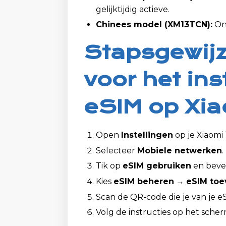
gelijktijdig actieve.
Chinees model (XM13TCN):
On
Stapsgewijz
voor het ins
eSIM op Xiao
Open
Instellingen
op je Xiaomi 
Selecteer
Mobiele netwerken
.
Tik op
eSIM gebruiken
en beves
Kies
eSIM beheren
→
eSIM to
Scan de QR-code die je van je 
Volg de instructies op het scher