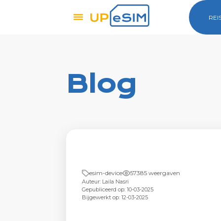
REI
Blog
esim-device
57385 weergaven
Auteur: Laila Nasri
Gepubliceerd op: 10-03-2025
Bijgewerkt op: 12-03-2025