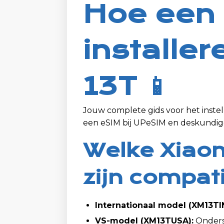
Hoe een
installe
13T 📱
Jouw complete gids voor het inste
een eSIM bij UPeSIM en deskundige
Welke Xiao
zijn compat
Internationaal model (XM13TI
VS-model (XM13TUSA):
Onders