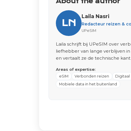
About the author
Laila Nasri
LN
Redacteur reizen & co
UPeSIM
Laila schrijft bij UPeSIM over ver
liefhebber van lange verblijven in
en vertaalt ze de technische kant
Areas of expertise:
eSIM
Verbonden reizen
Digitaa
Mobiele data in het buitenland