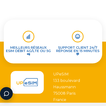
MEILLEURS RÉSEAUX
SUPPORT CLIENT 24/7
ESIM DÉBIT 4G/LTE OU 5G
RÉPONSE EN 15 MINUTES
📲
💬
UPeSIM
133 boulevard
Haussmann
75008 Paris
France