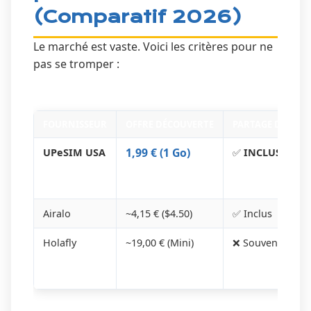
(Comparatif 2026)
Le marché est vaste. Voici les critères pour ne
pas se tromper :
FOURNISSEUR
OFFRE DÉCOUVERTE
PARTAGE DE CO
1,99 € (1 Go)
UPeSIM USA
✅
INCLUS
(Gratu
Airalo
~4,15 € ($4.50)
✅ Inclus
Holafly
~19,00 € (Mini)
❌ Souvent Bloq