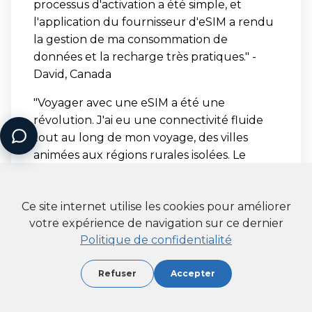
processus d'activation a été simple, et
l'application du fournisseur d'eSIM a rendu
la gestion de ma consommation de
données et la recharge très pratiques." -
David, Canada
"Voyager avec une eSIM a été une
révolution. J'ai eu une connectivité fluide
tout au long de mon voyage, des villes
animées aux régions rurales isolées. Le
fournisseur d'eSIM offrait des forfaits de
données compétitifs, et je n'ai jamais eu à
Ce site internet utilise les cookies pour améliorer
m'inquiéter de manquer de données. Cela a
votre expérience de navigation sur ce dernier
rendu mon aventure européenne sans
Politique de confidentialité
stress et m'a permis de rester connecté
avec mes proches à la maison." - Sarah,
Refuser
Accepter
Australie
Ces témoignages soulignent les