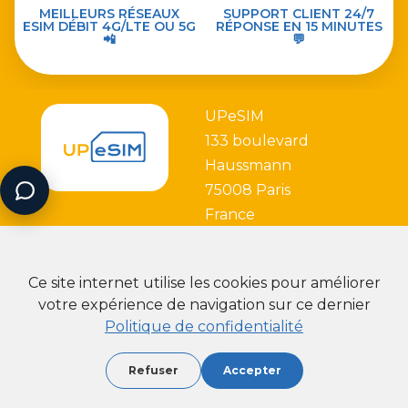
MEILLEURS RÉSEAUX
SUPPORT CLIENT 24/7
ESIM DÉBIT 4G/LTE OU 5G
RÉPONSE EN 15 MINUTES
📲
💬
UPeSIM
133 boulevard
Haussmann
75008 Paris
France
Ce site internet utilise les cookies pour améliorer
votre expérience de navigation sur ce dernier
Politique de confidentialité
Partenaire avec
Refuser
Accepter
2026 - Copyright UPeSIM