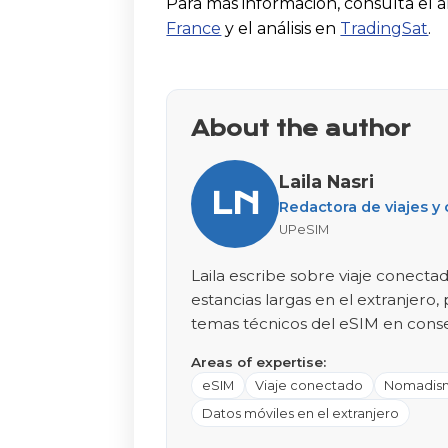
Para más información, consulta el ar
France
y el análisis en
TradingSat
.
About the author
Laila Nasri
LN
Redactora de viajes y
UPeSIM
Laila escribe sobre viaje conect
estancias largas en el extranjero,
temas técnicos del eSIM en consej
Areas of expertise:
eSIM
Viaje conectado
Nomadism
Datos móviles en el extranjero