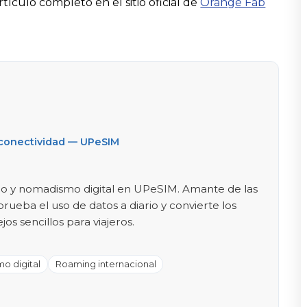
tículo completo en el sitio oficial de
Orange Fab
 conectividad — UPeSIM
ado y nomadismo digital en UPeSIM. Amante de las
 prueba el uso de datos a diario y convierte los
os sencillos para viajeros.
o digital
Roaming internacional