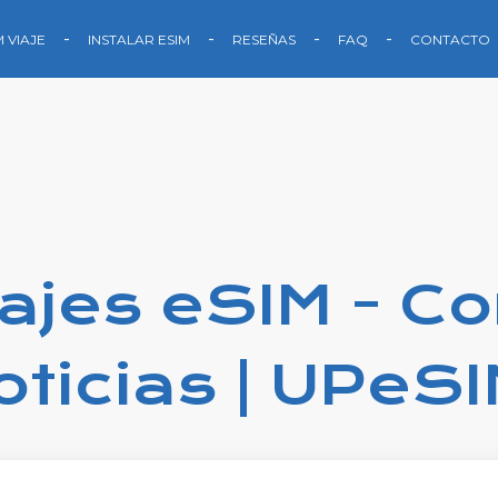
M VIAJE
INSTALAR ESIM
RESEÑAS
FAQ
CONTACTO
iajes eSIM - C
oticias | UPeS