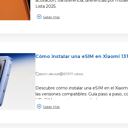
activación, transferencia, diferencias por model
Lista 2025.
Saber Más
Cómo instalar una eSIM en Xiaomi 13
esim-device
57377 views
Descubre cómo instalar una eSIM en el Xiaomi
las versiones compatibles. Guía paso a paso,
UPeSIM y consejos esenciales!
Saber Más