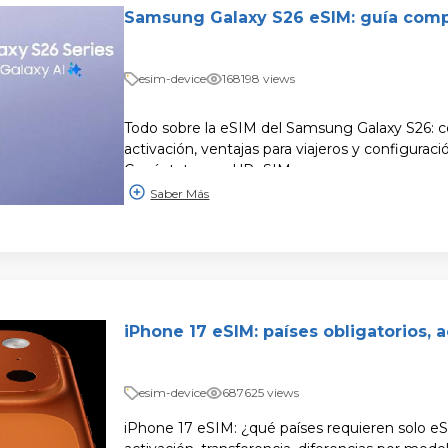
Samsung Galaxy S26 eSIM: guía comp
esim-device
168198 views
Todo sobre la eSIM del Samsung Galaxy S26: c
activación, ventajas para viajeros y configuraci
Conéctate con UPeSIM.
Saber Más
iPhone 17 eSIM: países obligatorios, a
esim-device
687625 views
iPhone 17 eSIM: ¿qué países requieren solo 