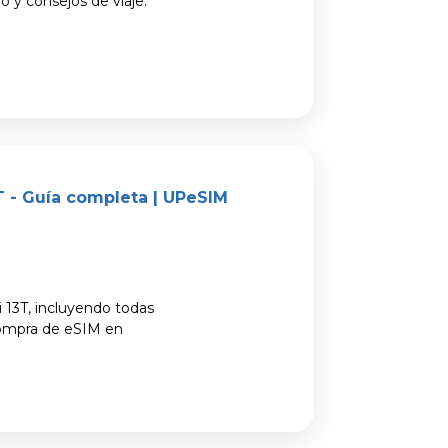
o y consejos de viaje.
T - Guía completa | UPeSIM
 13T, incluyendo todas
 compra de eSIM en