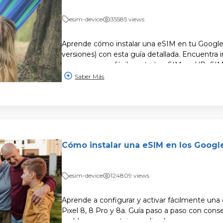
esim-device
35585 views
Aprende cómo instalar una eSIM en tu Google P
versiones) con esta guía detallada. Encuentra 
paso y compra fácilmente tu eSIM en UPeSIM
Saber Más
Cómo instalar una eSIM en los Google
esim-device
124809 views
Aprende a configurar y activar fácilmente una
Pixel 8, 8 Pro y 8a. Guía paso a paso con conse
problemas y ventajas explicadas.