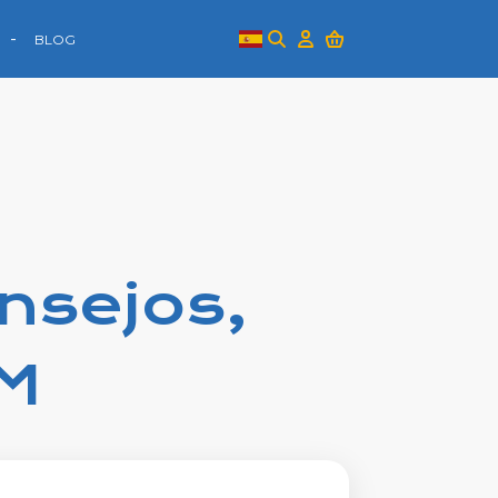
BLOG
onsejos,
IM