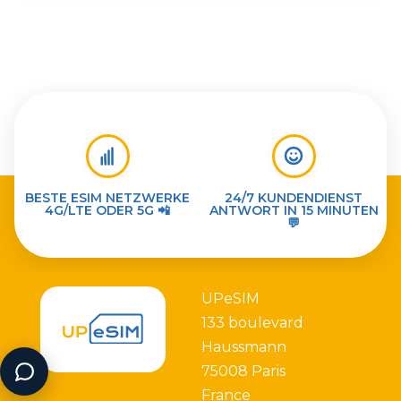
BESTE ESIM NETZWERKE
24/7 KUNDENDIENST
4G/LTE ODER 5G 📲
ANTWORT IN 15 MINUTEN
💬
UPeSIM
133 boulevard
Haussmann
75008 Paris
France