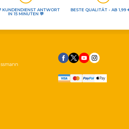
7 KUNDENDIENST ANTWORT
BESTE QUALITÄT - AB 1,99 
IN 15 MINUTEN 💬
ussmann