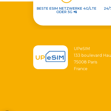
BESTE ESIM NETZWERKE 4G/LTE
24/
ODER 5G 📲
UPeSIM
133 boulevard Ha
75008 Paris
France