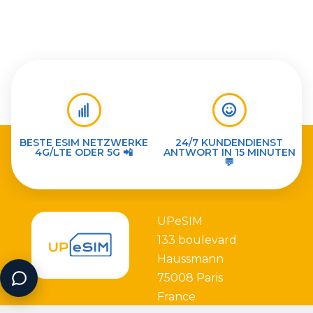
BESTE ESIM NETZWERKE
24/7 KUNDENDIENST
4G/LTE ODER 5G 📲
ANTWORT IN 15 MINUTEN
💬
UPeSIM
133 boulevard
Haussmann
75008 Paris
France