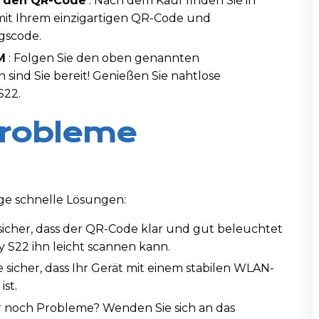
ür den QR-Code
: Nach dem Kauf finden Sie in
mit Ihrem einzigartigen QR-Code und
gscode.
M
: Folgen Sie den oben genannten
 sind Sie bereit! Genießen Sie nahtlose
S22.
Probleme
ige schnelle Lösungen:
e sicher, dass der QR-Code klar und gut beleuchtet
xy S22 ihn leicht scannen kann.
ie sicher, dass Ihr Gerät mit einem stabilen WLAN-
st.
 noch Probleme? Wenden Sie sich an das