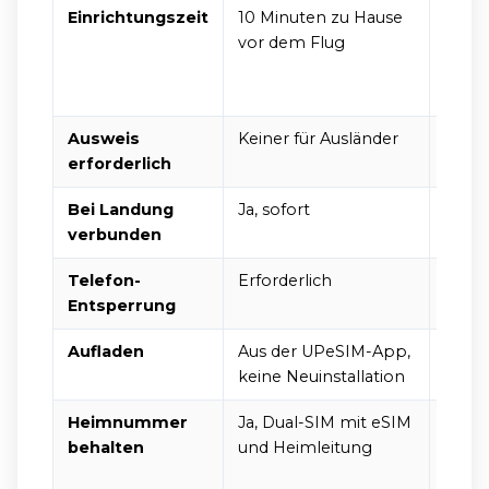
Einrichtungszeit
10 Minuten zu Hause
30 bi
vor dem Flug
Flugh
Stund
Aktiv
Ausweis
Keiner für Ausländer
Pass,
erforderlich
lokal
Bei Landung
Ja, sofort
Nein,
verbunden
Freig
Telefon-
Erforderlich
Erfor
Entsperrung
Aufladen
Aus der UPeSIM-App,
In lo
keine Neuinstallation
Shop
Heimnummer
Ja, Dual-SIM mit eSIM
Nur w
behalten
und Heimleitung
einen
SIM-S