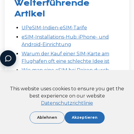
Weiterführende
Artikel
UPeSIM-Indien-eSIM-Tarife
eSIM-Installations-Hub: iPhone- und
Android-Einrichtung
Warum der Kauf einer SIM-Karte am
Flughafen oft eine schlechte Idee ist
Wie man eine eSIM bei Reisen durch
mehrere Länder nutzt
Warum UPeSIM sicher und
This website uses cookies to ensure you get the
vertrauenswürdig ist
best experience on our website
Datenschutzrichtlinie
Ablehnen
Akzeptieren
About the author